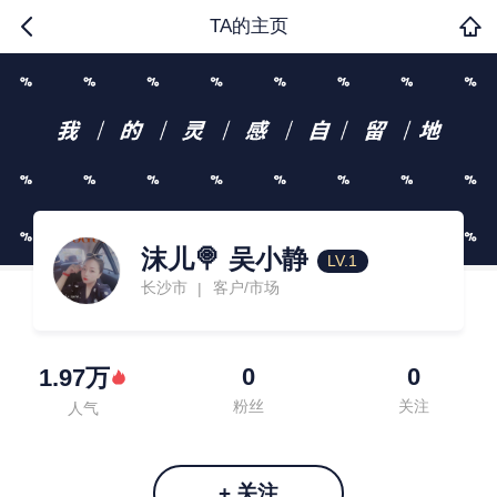
TA的主页
沫儿🍭 吴小静
LV.1
长沙市
客户/市场
|
0
0
1.97万
粉丝
关注
人气
+ 关注