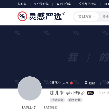
方案库
📂分类合集
🔥热门合集
🎈小红书合集
●●
策划方案
19700
0
0
人气
粉丝
沫儿🍭 吴小静
长沙 |
LV.1
活动策划
商务对接
TA的上传
TA的推荐