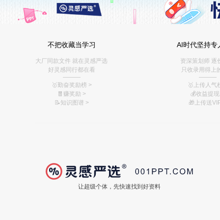
不把收藏当学习
AI时代坚持专
大厂同款文件 就在灵感严选
资深策划师 逐
好灵感同行都在看
只收录用得上
———
———
🥇勤奋奖励榜
>
🥇上传人气榜
🧧赚奖励
>
💰
收益提现 
📝知识图谱
>
🎁上传送VIP
让超级个体，先快速找到好资料