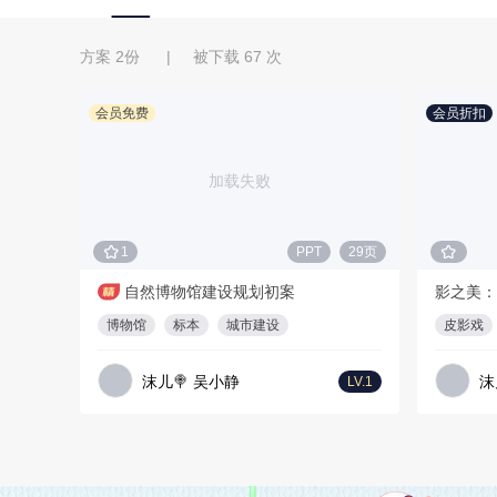
方案 2份 | 被下载 67 次
会员免费
会员折扣
加载失败
1
PPT
29页
自然博物馆建设规划初案
影之美：
博物馆
标本
城市建设
皮影戏
沫儿🍭 吴小静
沫
LV.1