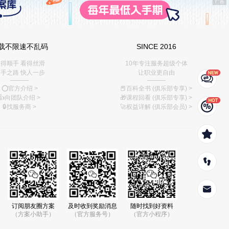
载不限速不乱码
SINCE 2016
得顺手 看得丝滑
10年专注服务超级个体
手之路 快人一步
让职业更自由
———
———
⭕️官方介绍
>
📕百科全书 (俱乐部专享)
>
👍向团队介绍
>
🎁课程回看 (俱乐部专享)
>
🔒找服务商
>
🚀权益详解 (俱乐部会员)
>
订阅朋友圈方案
及时收到奖励消息
随时找到好资料
（方案小助手）
（官方服务号）
（官方小程序）