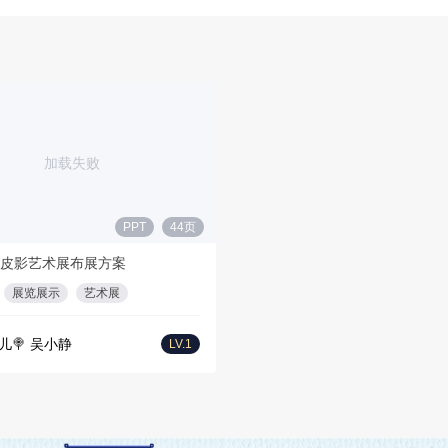
加载失败
PPT
44页
皮影艺术展布展方案
展览展示
艺术展
儿🍭 吴小静
LV.1