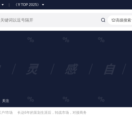
●
《🏅TOP 2025》
高级搜索
关注
 客户/市场
长达6年的策划生涯后，转战市场，对接商务