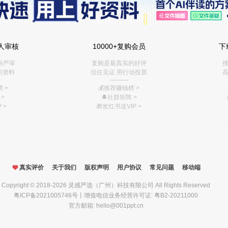
人审核
10000+复购会员
下
份严审
复购是最真实的好评
搜
的资料
信任见证 用行动投票
高
———
 >
💰推荐赚钱榜
>
>
🔔社群矩阵
>
 >
🎁
发红书送VIP
>
真实评价
关于我们
版权声明
用户协议
常见问题
移动端
Copyright © 2018-2026
灵感严选（广州）科技有限公司
All Rights Reserved
粤ICP备2021005746号
丨增值电信业务经营许可证: 粤B2-20211000
官方邮箱: hello@001ppt.cn