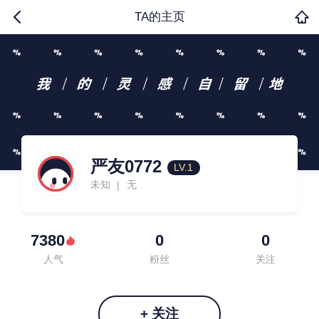
TA的主页
严友0772
LV.1
未知
无
|
7380
0
0
人气
粉丝
关注
+ 关注