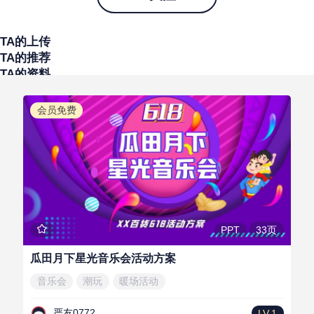
TA的上传
TA的推荐
TA的资料
会员免费
33页
PPT
瓜田月下星光音乐会活动方案
音乐会
潮玩
暖场活动
严友0772
LV.1