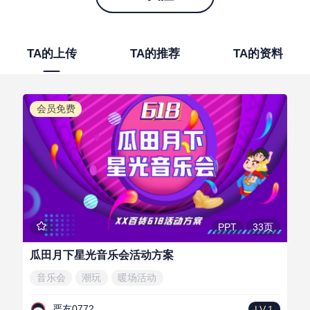
TA的上传
TA的推荐
TA的资料
会员免费
33页
PPT
瓜田月下星光音乐会活动方案
音乐会
潮玩
暖场活动
严友0772
LV.1