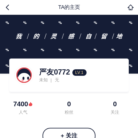
TA的主页
严友0772
LV.1
未知
无
|
7400
0
0
人气
粉丝
关注
+ 关注