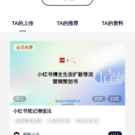
TA的上传
TA的推荐
TA的资料
会员免费
13页
PDF
2
小红书笔记增值法
连锁餐饮品牌
小红书引流
玩转小红书
蜜蜂小子
LV.1