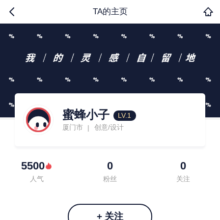
TA的主页
蜜蜂小子
LV.1
厦门市
创意/设计
|
5500
0
0
人气
粉丝
关注
+ 关注