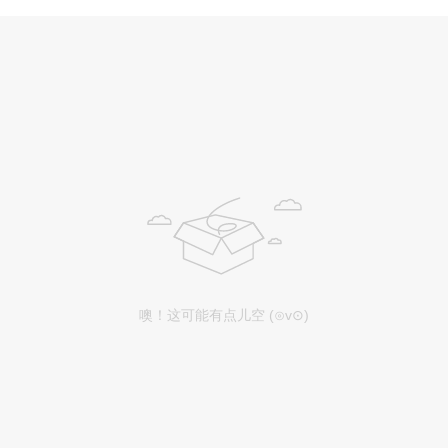
噢！这可能有点儿空 (⊙v⊙)