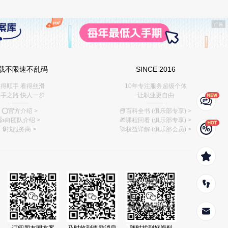
载不限速不乱码
SINCE 2016
得顺手 看得丝滑
10年专注服务超级个体
手之路 快人一步
让职业更自由
———
———
⭕️官方介绍
>
📕百科全书 (俱乐部专享)
>
👍向团队介绍
>
🎁课程回看 (俱乐部专享)
>
🔒找服务商
>
🚀权益详解 (俱乐部会员)
>