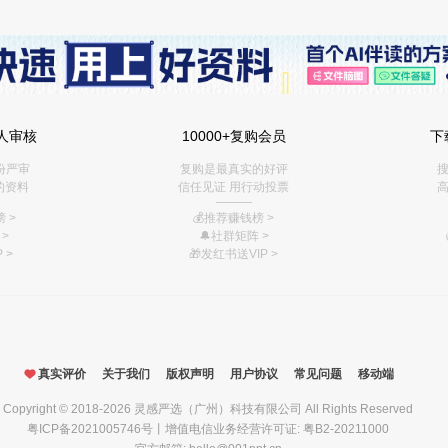
人审核
10000+复购会员
下
份严审
复购是最真实的好评
搜
的资料
信任见证 用行动投票
高
———
 >
💰推荐赚钱榜
>
>
🔔社群矩阵
>
 >
🎁
发红书送VIP
>
真实评价
关于我们
版权声明
用户协议
常见问题
移动端
Copyright © 2018-2026
灵感严选（广州）科技有限公司
All Rights Reserved
粤ICP备2021005746号
丨增值电信业务经营许可证: 粤B2-20211000