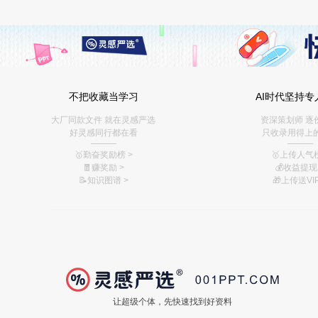
不把收藏当学习
AI时代坚持专
大厂同款文件 就在灵感严选
资深策划师 逐
好灵感同行都在看
只收录用得上
———
———
🥇勤奋奖励榜
>
🥇上传人气榜
🧧赚奖励
>
💰
收益提现 
📝知识图谱
>
🎁上传送VIP
让超级个体，先快速找到好资料