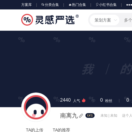
方案库
📂分类合集
🔥热门合集
🎈小红书合集
●●
策划方案
2440
0
0
人气
粉丝
南离九
未知 | 未知
这个
LV.1
TA的上传
TA的推荐