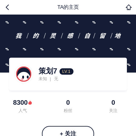
TA的主页
策划7
LV.1
未知
无
|
8300
0
0
人气
粉丝
关注
+ 关注