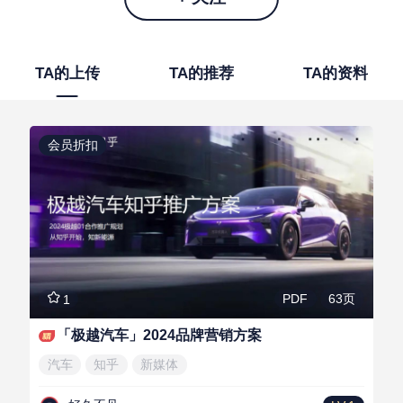
TA的上传
TA的推荐
TA的资料
会员折扣
63页
PDF
1
「极越汽车」2024品牌营销方案
汽车
知乎
新媒体