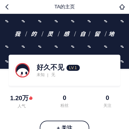
TA的主页
好久不见
LV.1
未知
无
|
0
0
1.20万
粉丝
关注
人气
+ 关注