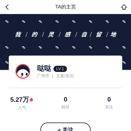
TA的主页
哒哒
LV.1
广州市
文案/策划
|
0
0
5.27万
粉丝
关注
人气
+ 关注