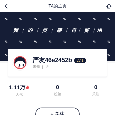
TA的主页
严友46e2452b
LV.1
未知
无
|
0
0
1.11万
粉丝
关注
人气
+ 关注