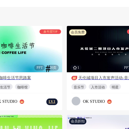
年度TOP
会员免费
PPT
20页
1
PP
咖啡生活节思路案
天伦城项目入市发声活动-音
生活节
咖啡馆
音乐节
入市活动
明星
K STUDIO
OK STUDIO
LV.1
会员折扣