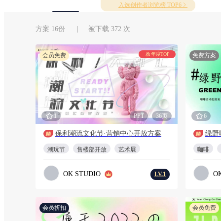
入选创作者浏览榜 TOP6
方案 16份 | 被下载 372 次
年度TOP
会员免费
免费方案
1
PPT
36页
6
保利潮流文化节·营销中心开放方案
绿野
潮玩节
售楼部开放
艺术展
咖啡
OK STUDIO
O
LV.1
会员折扣
会员免费