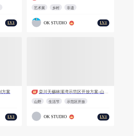
艺术展
乡村
非遗
OK STUDIO
LV.1
LV.1
会员免费
T
43页
2
PDF
39页
划方案
栾川天樾林溪湾示范区开放方案-山野生活节
山野
生活节
示范区开放
OK STUDIO
LV.1
LV.1