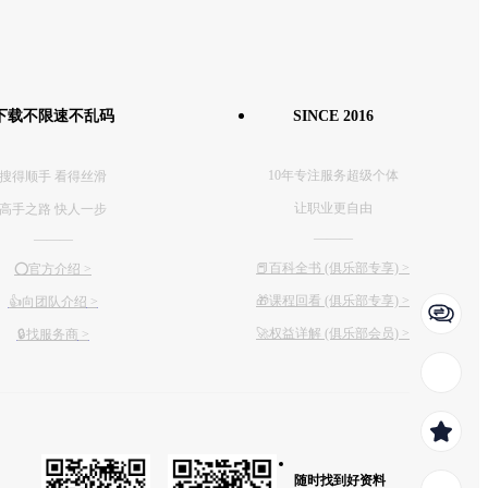
下载不限速不乱码
SINCE 2016
10年专注服务超级个体
搜得顺手 看得丝滑
让职业更自由
高手之路 快人一步
———
———
📕百科全书 (俱乐部专享)
>
⭕️官方介绍
>
🎁课程回看 (俱乐部专享)
>
👍向团队介绍
>
🚀权益详解 (俱乐部会员)
>
🔒找服务商
>
随时找到好资料