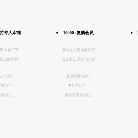
坚持专人审核
10000+复购会员
师 逐份严审
复购是最真实的好评
得上的资料
信任见证 用行动投票
——
———
传人气榜 >
💰推荐赚钱榜
>
益提现 >
🔔社群矩阵
>
送VIP >
🎁
发红书送VIP
>