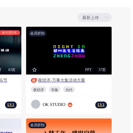
年度TOP
会员折扣
T
63页
PPT
57页
乐节
夜经济-万事大集活动方案
夜经济
市集
当代
OK STUDIO
LV.1
LV.1
会员折扣