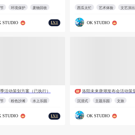
节
环境保护
废物回收
西瓜太忙
艺术体验
文艺演出
K STUDIO
OK STUDIO
LV.1
会员免费
PPT
51页
1
PP
季活动策划方案（已执行）
洛阳未来唐潮发布会活动策
节
粉色沙滩
水上乐园
沉浸式
主题乐园
文旅
K STUDIO
OK STUDIO
LV.1