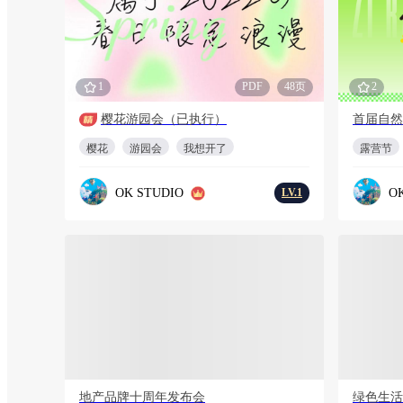
1
PDF
48页
2
樱花游园会（已执行）
首届自然
樱花
游园会
我想开了
露营节
OK STUDIO
O
LV.1
会员折扣
会员折扣
PDF
46页
2
地产品牌十周年发布会
绿色生活