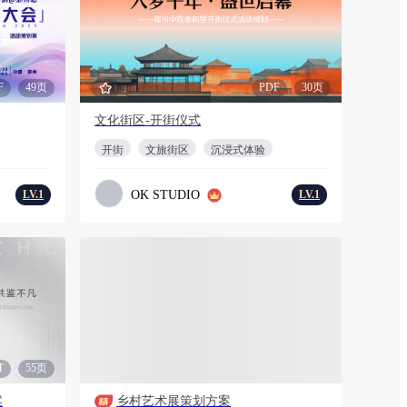
F
49页
PDF
30页
文化街区-开街仪式
开街
文旅街区
沉浸式体验
OK STUDIO
LV.1
LV.1
会员折扣
T
55页
2
PDF
41页
案
乡村艺术展策划方案