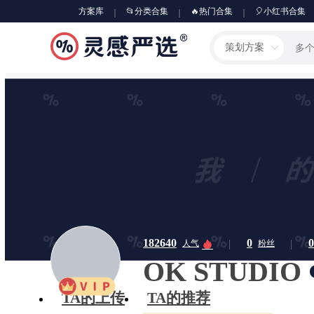
方案库
📂分类合集
🔥热门合集
🎈小红书合集
策划方案
182640
0
0
人气
粉丝
OK STUDIO
TA的上传
TA的推荐