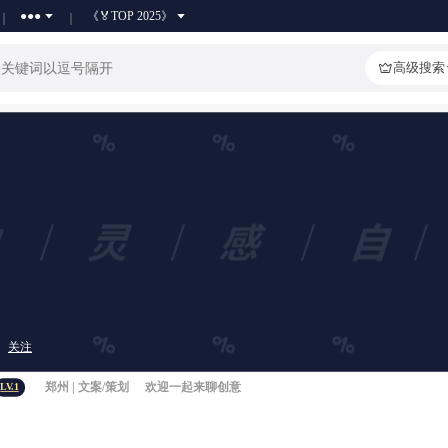
●●●
《🏅TOP 2025》
高级搜索
关注
郑州 | 文案/策划
欢迎一起来聊创意
LV.1