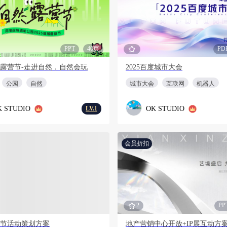
PPT
40页
PD
露营节-走进自然，自然会玩
2025百度城市大会
公园
自然
城市大会
互联网
机器人
K STUDIO
OK STUDIO
LV.1
会员折扣
PPT
16页
2
PP
节活动策划方案
地产营销中心开放+IP展互动方