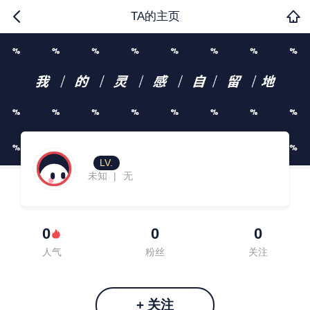
TA的主页
LV.
未知
无
|
0
0
0
人气
粉丝
关注
+ 关注