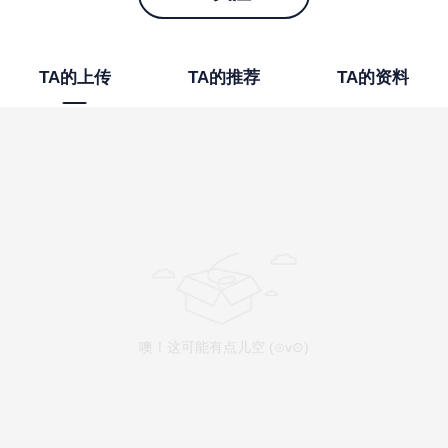
TA的上传
TA的推荐
TA的资料
噢！这可能有点儿空 (⊙v⊙)