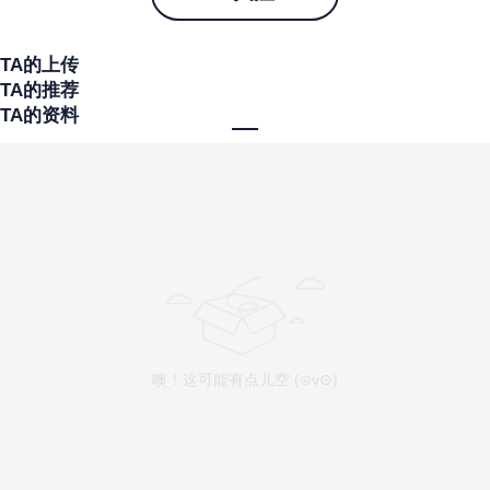
TA的上传
TA的推荐
TA的资料
噢！这可能有点儿空 (⊙v⊙)