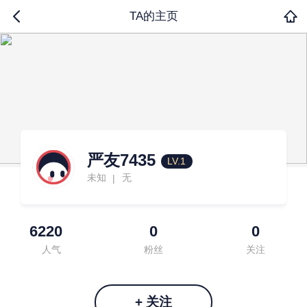
TA的主页
严友7435
LV.1
未知
无
|
6220
0
0
人气
粉丝
关注
+ 关注