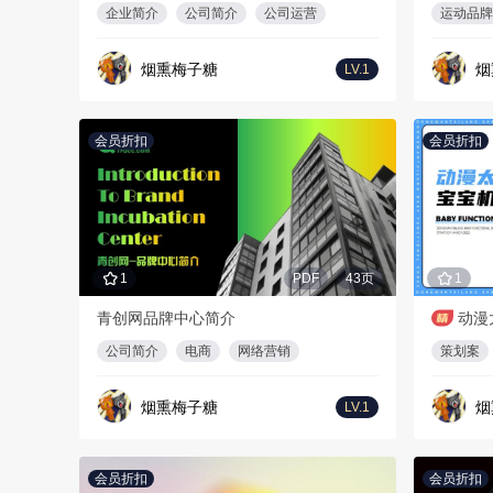
企业简介
公司简介
公司运营
运动品牌
烟熏梅子糖
烟
LV.1
会员折扣
会员折扣
1
PDF
43页
1
青创网品牌中心简介
动漫
公司简介
电商
网络营销
策划案
烟熏梅子糖
烟
LV.1
会员折扣
会员折扣