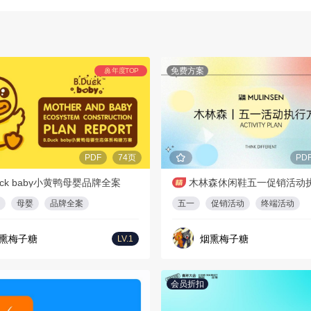
免费方案
年度TOP
PDF
74页
PD
uck baby小黄鸭母婴品牌全案
木林森休闲鞋五一促销活动
母婴
品牌全案
五一
促销活动
终端活动
熏梅子糖
烟熏梅子糖
LV.1
会员折扣