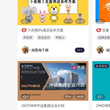
1
PDF
69页
2
卜吉熊IPx酒店合作方案
艾麦
IP运营
异业合作
IP植入
品牌全案
烟熏梅子糖
烟
LV.1
会员折扣
会员折扣
3
PDF
56页
1
OUTHIKE中远集团企业介绍
ZHIZ