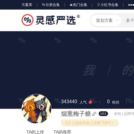
方案库
📂分类合集
🔥热门合集
🎈小红书合集
●●
策划方案
343440
0
人气
粉丝
烟熏梅子糖
未知 | 品牌
LV.1
入选创作者上传榜 TOP2
TA的上传
TA的推荐