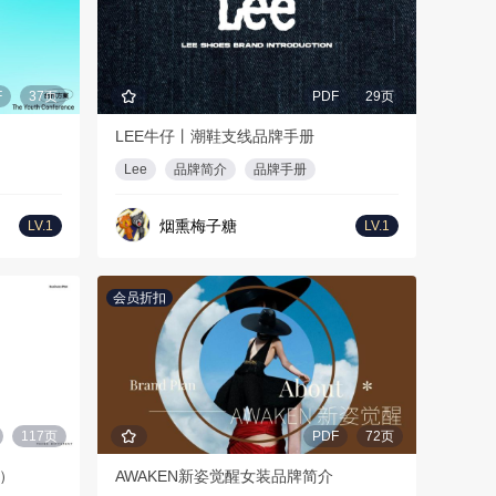
F
37页
PDF
29页
LEE牛仔丨潮鞋支线品牌手册
Lee
品牌简介
品牌手册
烟熏梅子糖
LV.1
LV.1
会员折扣
117页
PDF
72页
案）
AWAKEN新姿觉醒女装品牌简介