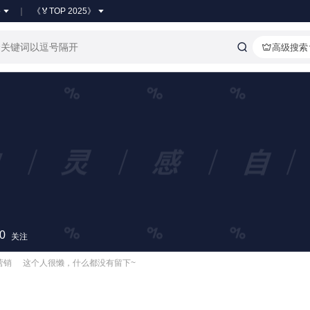
●
《🏅TOP 2025》
高级搜索
0
关注
/营销
这个人很懒，什么都没有留下~