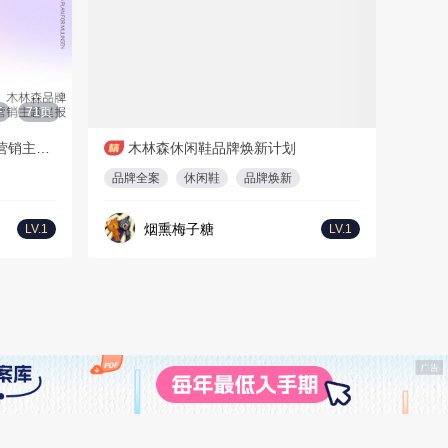
F
71页
1
PDF
87页
木林森品牌2022~2023年度营销主题呈报
木林森休闲鞋品牌焕新计划
品牌全案
休闲鞋
品牌焕新
烟熏梅子糖
LV.1
LV.1