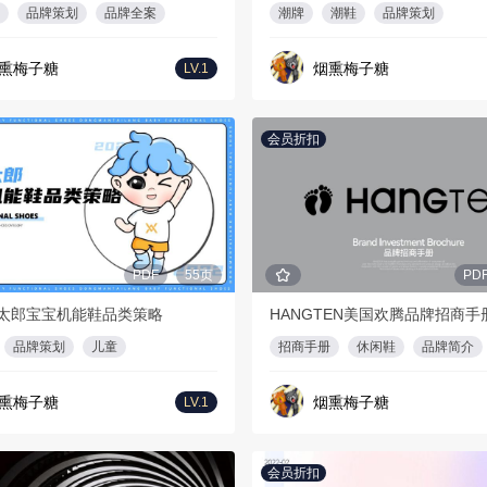
品牌策划
品牌全案
潮牌
潮鞋
品牌策划
熏梅子糖
烟熏梅子糖
LV.1
会员折扣
PDF
55页
PD
太郎宝宝机能鞋品类策略
HANGTEN美国欢腾品牌招商手
品牌策划
儿童
招商手册
休闲鞋
品牌简介
熏梅子糖
烟熏梅子糖
LV.1
会员折扣