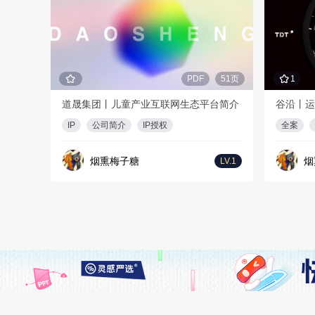
PDF
51页
1
道晟集团丨儿童产业互联网生态平台简介
谷沿丨运
IP
公司简介
IP授权
全案
烟熏梅子糖
烟
LV.1