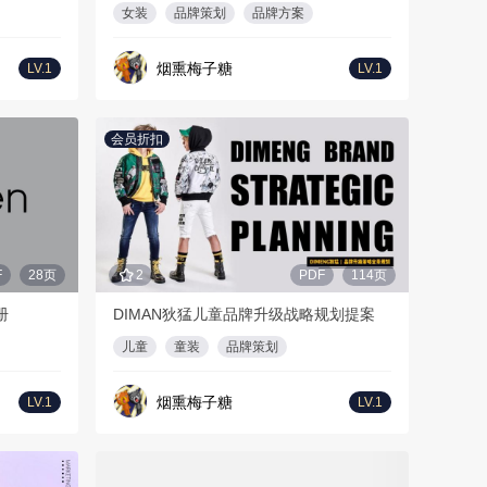
女装
品牌策划
品牌方案
烟熏梅子糖
LV.1
LV.1
会员折扣
F
28页
2
PDF
114页
册
DIMAN狄猛儿童品牌升级战略规划提案
儿童
童装
品牌策划
烟熏梅子糖
LV.1
LV.1
会员折扣