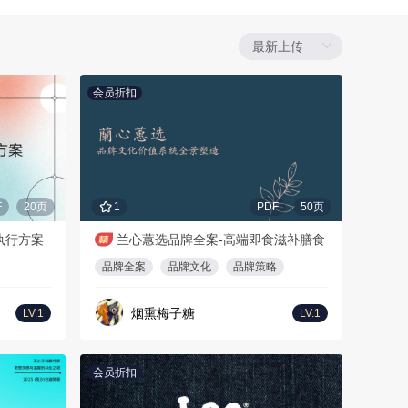
会员折扣
F
20页
1
PDF
50页
执行方案
兰心蕙选品牌全案-高端即食滋补膳食
品牌全案
品牌文化
品牌策略
烟熏梅子糖
LV.1
LV.1
会员折扣