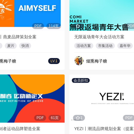
PDF
114页
PD
丨燕麦品牌策划全案
无限返场青年大会活动方案
麦片
快消
活动方案
市集活动
嘉年华
熏梅子糖
烟熏梅子糖
LV.1
会员折扣
PDF
61页
1
PDF
HE制者运动品牌塑造全案
YEZI丨潮流品牌规划全案（提