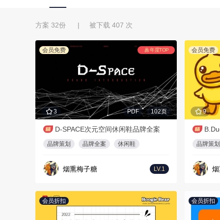
方案 32份 | 被下载 407 次
会员免费
会员免费
年度TOP
3
PDF
102页
9
D-SPACE次元空间休闲鞋品牌全案
B.D
品牌策划
品牌全案
休闲鞋
品牌策划
烟熏梅子糖
烟
LV.1
会员折扣
会员折扣