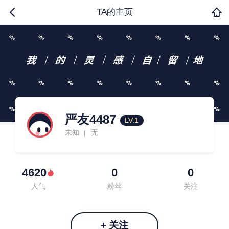
TA的主页
严友4487
LV.1
未知
无
|
4620
0
0
人气
粉丝
关注
+ 关注