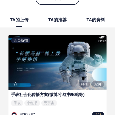
TA的上传
TA的推荐
TA的资料
会员折扣
32页
PPT
手表社会化传播方案(微博/小红书/B站等)
手表
小红书
元宇宙
严友4487
LV.1