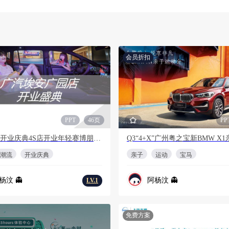
会员折扣
PPT
46页
PP
开业潮流开业庆典4S店开业年轻赛博朋克车开业仪式活动策划方案
潮流
开业庆典
亲子
运动
宝马
杨汶 👻
阿杨汶 👻
LV.1
免费方案