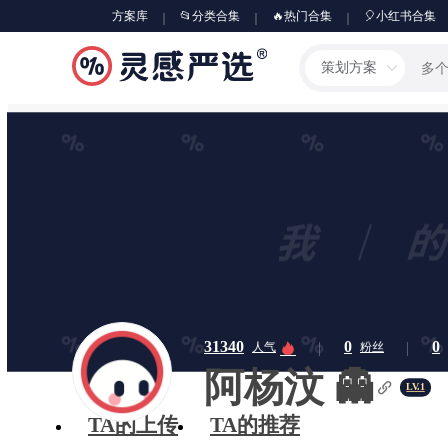
方案库
📂分类合集
🔥热门合集
🎈小红书合集
策划方案
31340
0
0
人气
粉丝
阿杨汶 👻
LV.1
TA的上传
TA的推荐