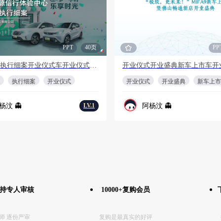
PPT
40页
PP
开业执行执行细案开业仪式车开业仪式活动执行方案(含设计图)
执行细案
开业仪式
开业仪式
开业盛典
新车上市
杨汶 👻
阿杨汶 👻
LV.1
坚持专人审核
10000+复购会员
师 逐份严审
复购是最真实的好评