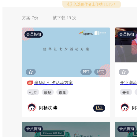
入选创作者上传榜 TOP6
方案 7份 | 被下载 19 次
会员折扣
会员折扣
PPT
16页
建华汇七夕活动方案
七夕
暖场
市集
开业
阿杨汶 👻
阿
LV.1
会员折扣
会员折扣