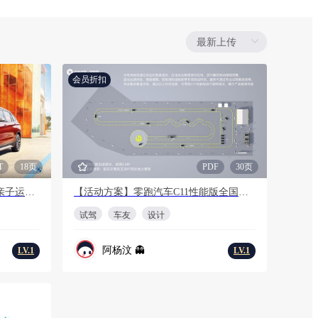
会员折扣
T
18页
PDF
30页
Q3“4+X”广州粤之宝新BMW X1亲子运动会活动方案
【活动方案】零跑汽车C11性能版全国媒体试驾项目投标方案
试驾
车友
设计
阿杨汶 👻
LV.1
LV.1