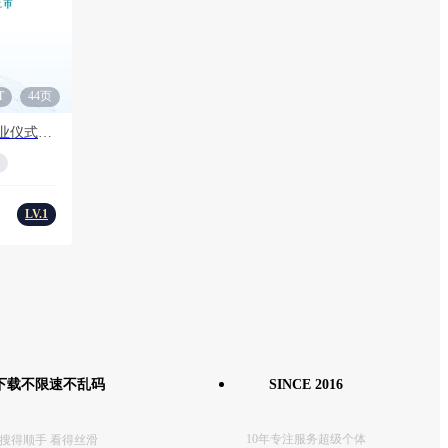
T
44页
开业仪式开业盛典新车上市车开业仪式活动策划方案
LV.1
下载不限速不乱码
SINCE 2016
10年专注服务超级个体
搜得顺手 看得丝滑