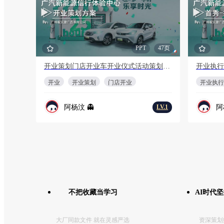
PPT
47页
开业策划门店开业车开业仪式活动策划方案
开业
开业策划
门店开业
开业执行
阿杨汶 👻
阿
LV.1
不把收藏当学习
AI时代
大厂同款文件 就在灵感严选
资深策划