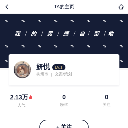
TA的主页
妍悦
LV.1
杭州市
文案/策划
|
0
0
2.13万
粉丝
关注
人气
+ 关注