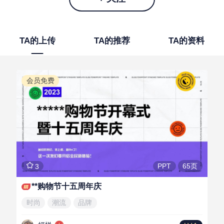
TA的上传
TA的推荐
TA的资料
会员免费
65页
PPT
3
**购物节十五周年庆
时尚
潮流
品牌