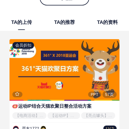
TA的上传
TA的推荐
TA的资料
会员折扣
57页
PPT
运动IP结合天猫欢聚日整合活动方案
【电商活动】天猫欢聚日
【运动IP】亚运会
【亮点噱头】全域整合
严友1772
LV.2