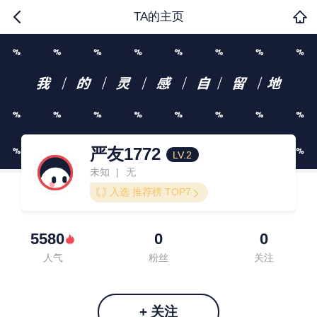
TA的主页
严友1772
LV.2
未知
无
|
入选 推荐榜 TOP7
5580
0
0
人气
粉丝
关注
+ 关注