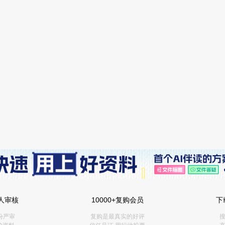
人审核
10000+复购会员
下
份严审
复购是最真实的好评
搜