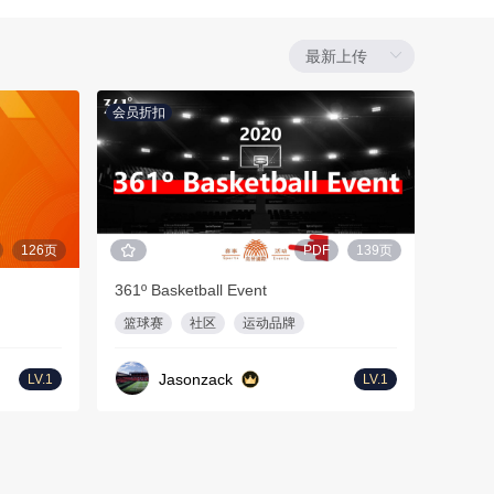
会员折扣
126页
PDF
139页
361º Basketball Event
篮球赛
社区
运动品牌
Jasonzack
LV.1
LV.1