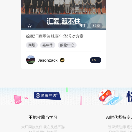
PPT
32页
徐家汇商圈篮球嘉年华活动方案
商场
嘉年华
购物中心
Jasonzack
LV.1
不把收藏当学习
AI时代坚持专
大厂同款文件 就在灵感严选
资深策划师 逐