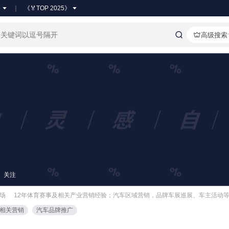
●
《🏅TOP 2025》
高级搜索
关注
市场
12年体育赛事及相关产业营销经验；汽车区域营销，品牌车展巡展、车主活动
&相关营销
汽车品牌推广