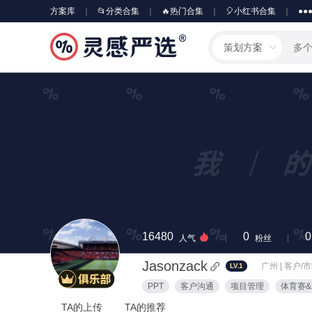
方案库
📂分类合集
🔥热门合集
🎈小红书合集
●●
策划方案
16480
0
0
人气
粉丝
Jasonzack
广州 | 客户/
LV.1
PPT
客户沟通
项目管理
体育赛
TA的上传
TA的推荐