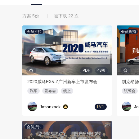
方案 5份 | 被下载 22 次
会员折扣
会员折扣
PDF
48页
2020威马EX5-Z广州新车上市发布会
别克昂扬
汽车
发布会
线上
试驾会
Jasonzack
Ja
LV.1
会员折扣