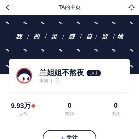
TA的主页
兰姐姐不熬夜
LV.1
未知
无
|
0
0
9.93万
粉丝
关注
人气
+ 关注