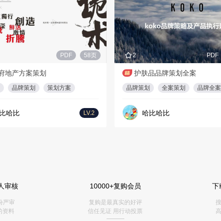
PDF
58页
2
PDF
府地产方案策划
护肤品品牌策划全案
品牌策划
策划方案
品牌策划
全案策划
品牌全案
比哈比
哈比哈比
LV.2
人审核
10000+复购会员
下
份严审
复购是最真实的好评
搜
的资料
信任见证 用行动投票
高
———