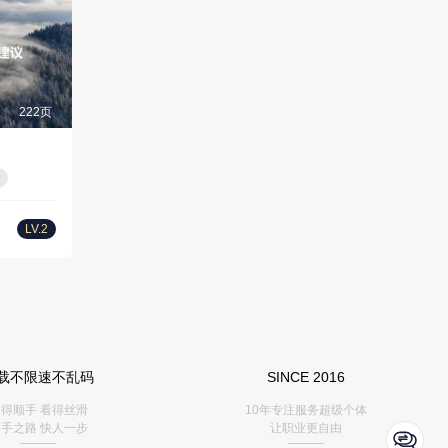
222页
LV.2
载不限速不乱码
SINCE 2016
得顺手 看得丝滑
10年专注服务超级个体
手之路 快人一步
让职业更自由
———
———