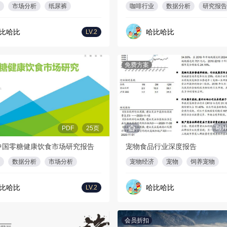
市场分析
纸尿裤
咖啡行业
数据分析
研究报告
比哈比
哈比哈比
LV.2
免费方案
PDF
25页
PD
年中国零糖健康饮食市场研究报告
宠物食品行业深度报告
数据分析
市场分析
宠物经济
宠物
饲养宠物
比哈比
哈比哈比
LV.2
会员折扣