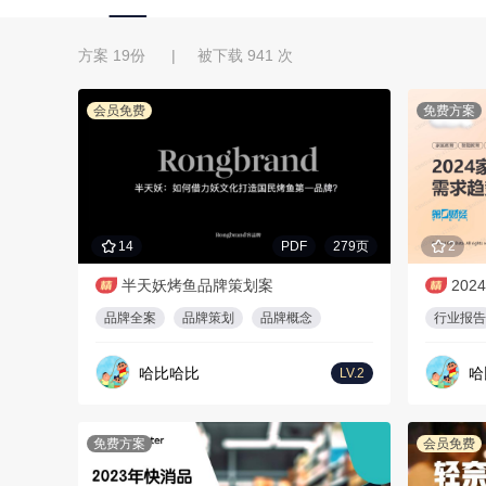
方案 19份 | 被下载 941 次
会员免费
免费方案
14
PDF
279页
2
半天妖烤鱼品牌策划案
20
品牌全案
品牌策划
品牌概念
行业报告
哈比哈比
哈
LV.2
免费方案
会员免费