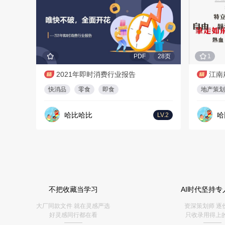
PDF
28页
1
2021年即时消费行业报告
江南
快消品
零食
即食
地产策划
哈比哈比
哈
LV.2
不把收藏当学习
AI时代坚持专
大厂同款文件 就在灵感严选
资深策划师 逐
好灵感同行都在看
只收录用得上
———
———