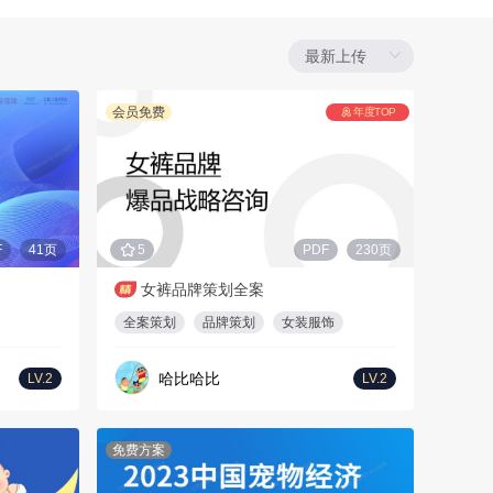
会员免费
年度TOP
F
41页
5
PDF
230页
女裤品牌策划全案
全案策划
品牌策划
女装服饰
哈比哈比
LV.2
LV.2
免费方案