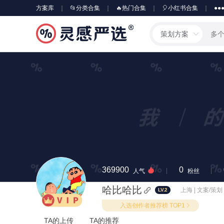
方案库
📂分类合集
🔥热门合集
🎈小红书合集
●●
策划方案
369900
0
人气
粉丝
哈比哈比
上海 | 文案/策划
LV.2
入选创作者推荐榜 TOP1
TA的上传
TA的推荐