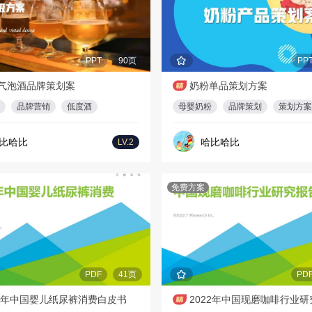
PPT
90页
PP
气泡酒品牌策划案
奶粉单品策划方案
品牌营销
低度酒
母婴奶粉
品牌策划
策划方案
比哈比
哈比哈比
LV.2
免费方案
PDF
41页
PD
22年中国婴儿纸尿裤消费白皮书
2022年中国现磨咖啡行业