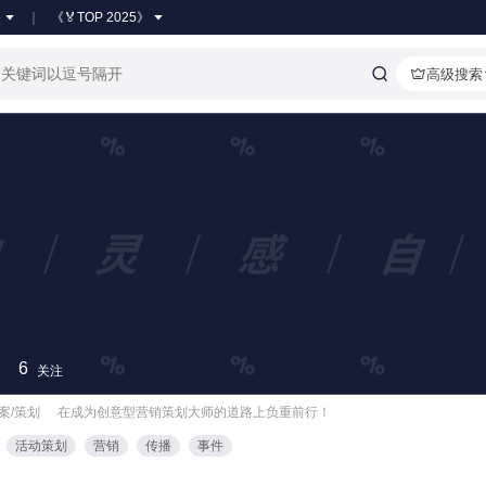
●
《🏅TOP 2025》
高级搜索
6
关注
文案/策划
在成为创意型营销策划大师的道路上负重前行！
活动策划
营销
传播
事件