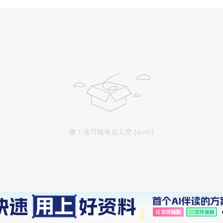
噢！这可能有点儿空 (⊙v⊙)