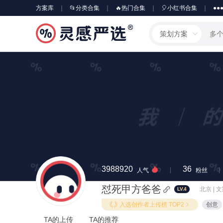
方案库
📂分类合集
🔥热门合集
🎈小红书合集
●●
策划方案
3988920
36
人气
粉丝
怼死甲方爸爸
北京 | 
LV.4
入选创作者上传榜 TOP2
创意
TA的上传
TA的推荐