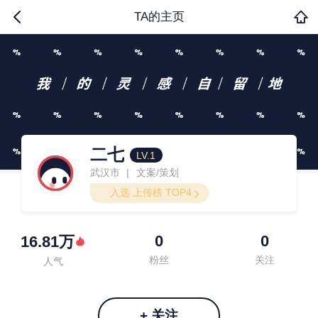
TA的主页
二七
LV.1
武汉市
文案/策划
|
入选 上传榜 TOP4
0
0
16.81万
粉丝
关注
人气
+ 关注