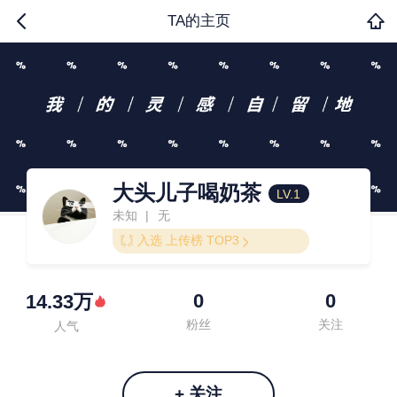
TA的主页
大头儿子喝奶茶
LV.1
未知
无
|
入选 上传榜 TOP3
0
0
14.33万
粉丝
关注
人气
+ 关注