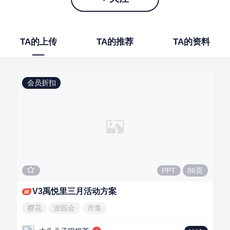
TA的上传
TA的推荐
TA的资料
会员折扣
86页
PPT
V3禹悦里三月活动方案
樱花
游园会
市集