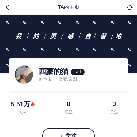
TA的主页
西蒙的猫
LV.1
蚌埠市
文案/策划
|
0
0
5.51万
粉丝
关注
人气
+ 关注