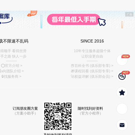
载不限速不乱码
SINCE 2016
得顺手 看得丝滑
10年专注服务超级个体
手之路 快人一步
让职业更自由
———
———
⭕️官方介绍
>
📕百科全书 (俱乐部专享)
>
👍向团队介绍
>
🎁课程回看 (俱乐部专享)
>
🔒找服务商
>
🚀权益详解 (俱乐部会员)
>
订阅朋友圈方案
随时找到好资料
（方案小助手）
（官方小程序）