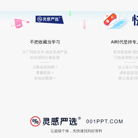
不把收藏当学习
AI时代坚持专
大厂同款文件 就在灵感严选
资深策划师 逐
好灵感同行都在看
只收录用得上
———
———
🥇勤奋奖励榜
>
🥇上传人气榜
🧧赚奖励
>
💰
收益提现 
📝知识图谱
>
🎁上传送VIP
让超级个体，先快速找到好资料