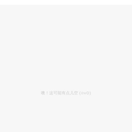
噢！这可能有点儿空 (⊙v⊙)