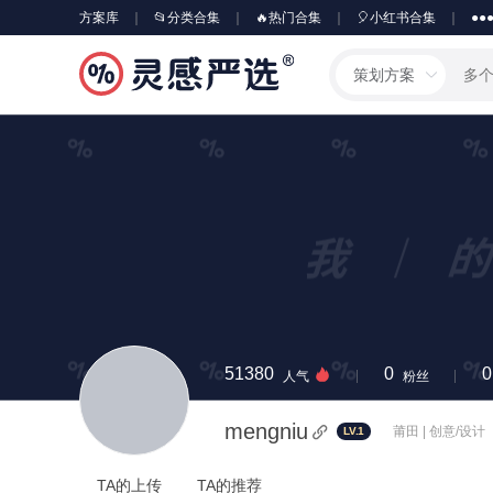
方案库
📂分类合集
🔥热门合集
🎈小红书合集
●●
策划方案
51380
0
0
人气
粉丝
mengniu
莆田 | 创意/设计
LV.1
TA的上传
TA的推荐