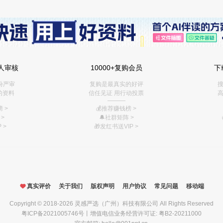
人审核
10000+复购会员
下
份严审
复购是最真实的好评
搜
的资料
信任见证 用行动投票
高
———
 >
💰推荐赚钱榜
>
>
🔔社群矩阵
>
 >
🎁
发红书送VIP
>
真实评价
关于我们
版权声明
用户协议
常见问题
移动端
Copyright © 2018-2026
灵感严选（广州）科技有限公司
All Rights Reserved
粤ICP备2021005746号
丨增值电信业务经营许可证: 粤B2-20211000