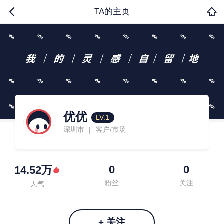
TA的主页
优优
LV.1
深圳市
客户/市场
|
0
0
14.52万
粉丝
关注
人气
+ 关注