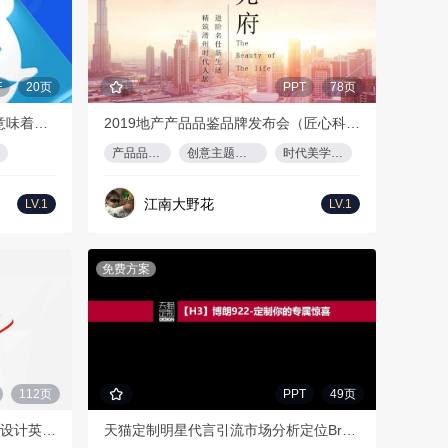
F
20页
PPT
78页
DeepSeek-s AI颠覆对金融服务意味着什么（英）
2019地产产品品鉴品牌发布会（匠心科技 · 荣耀再启主题）活动策划方案-78P
产品品鉴会
创意主题发布会
时代美学建筑
江南大野花
LV.1
LV.1
免费方案
112页
PPT
49页
2018数字营销推广策略年度规划设计英特尔itel线上活动年度规划方案
天猫定制明星代言引流市场分析定位Braun博朗线上活动事件营销方案