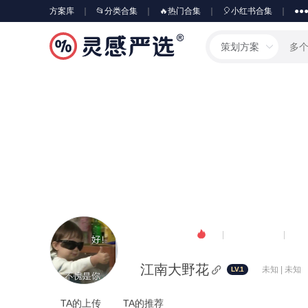
方案库
📂分类合集
🔥热门合集
🎈小红书合集
●●
策划方案
58120
0
0
人气
粉丝
江南大野花
未知 | 未知
LV.1
TA的上传
TA的推荐