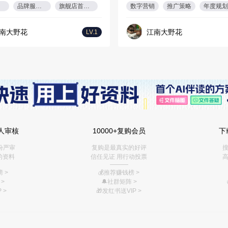
品牌服务营销
旗舰店首页设计
数字营销
推广策略
年度规划
南大野花
江南大野花
LV.1
人审核
10000+复购会员
下
份严审
复购是最真实的好评
搜
的资料
信任见证 用行动投票
高
———
 >
💰推荐赚钱榜
>
>
🔔社群矩阵
>
 >
🎁
发红书送VIP
>