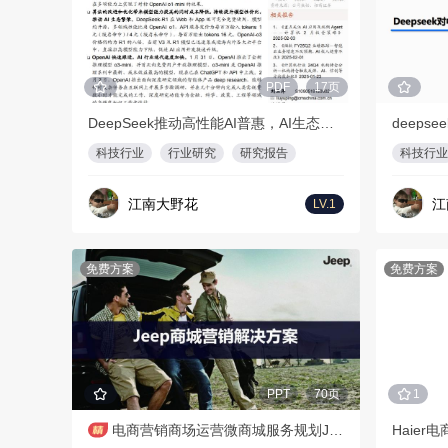
PDF
17页
DeepSeek推动高性能AI普惠，AI生态繁荣发展
deeps
科技行业
行业研究
研究报告
科技行业
江南大野花
江
LV.1
免费方案
免费方案
PPT
70页
1
电商营销商场运营微商城服务规划Jeep牧马人线上活动整合营销传播方案