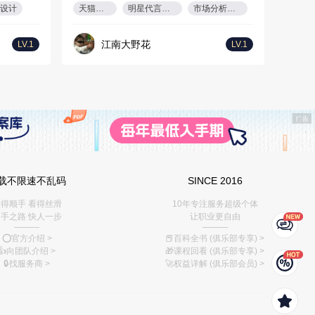
设计
天猫定制
明星代言引流
市场分析定位
江南大野花
LV.1
LV.1
载不限速不乱码
SINCE 2016
得顺手 看得丝滑
10年专注服务超级个体
手之路 快人一步
让职业更自由
———
———
⭕️官方介绍
>
📕百科全书 (俱乐部专享)
>
👍向团队介绍
>
🎁课程回看 (俱乐部专享)
>
🔒找服务商
>
🚀权益详解 (俱乐部会员)
>