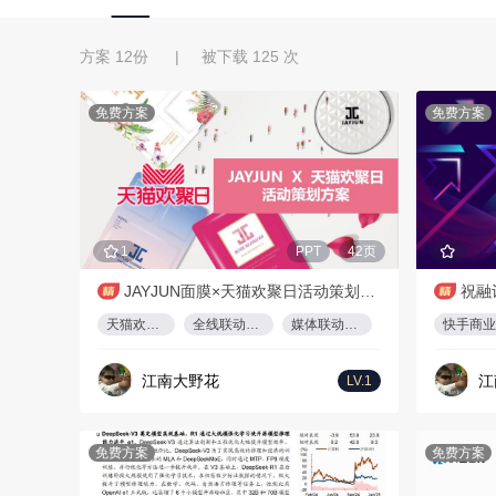
方案 12份 | 被下载 125 次
免费方案
免费方案
1
PPT
42页
JAYJUN面膜×天猫欢聚日活动策划方案
祝融
天猫欢聚日
全线联动合作
媒体联动造势
江南大野花
江
LV.1
免费方案
免费方案