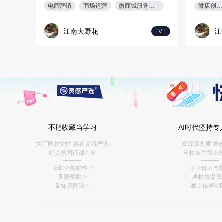
电商营销
商场运营
微商城服务规划
微店创意设计
江南大野花
江
LV.1
不把收藏当学习
AI时代坚持专
大厂同款文件 就在灵感严选
资深策划师 逐
好灵感同行都在看
只收录用得上
———
———
🥇勤奋奖励榜
>
🥇上传人气榜
🧧赚奖励
>
💰
收益提现 
📝知识图谱
>
🎁上传送VIP