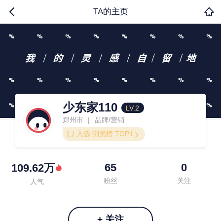
TA的主页
少东家110
LV.2
郑州市
品牌/营销
|
入选 浏览榜 TOP1
65
0
109.62万
粉丝
关注
人气
+ 关注