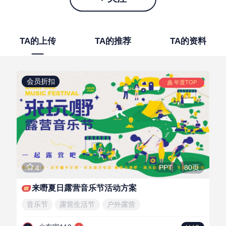
TA的上传
TA的推荐
TA的资料
会员折扣
年度TOP
80页
PPT
4
来嘢夏日露营音乐节活动方案
音乐节
露营生活节
户外露营