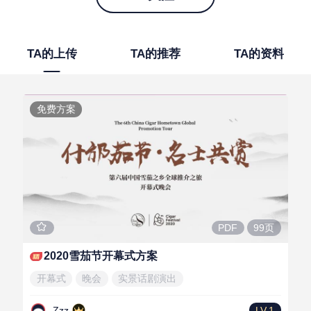
TA的上传
TA的推荐
TA的资料
免费方案
99页
PDF
2020雪茄节开幕式方案
开幕式
晚会
实景话剧演出
Zzz
LV.1