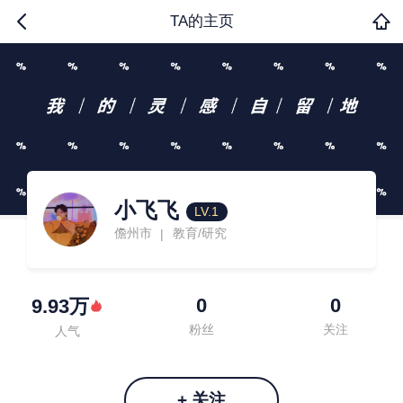
TA的主页
小飞飞
LV.1
儋州市
教育/研究
|
0
0
9.93万
粉丝
关注
人气
+ 关注