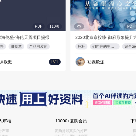
PDF
110页
PDF
成都海伦堡·海伦天麓项目提报
2020北京京投臻·御府形象提升
告
做创意
产品同质化
标杆
们向往的生活？
完全g
课欧派
功课欧派
LV.1
人审核
10000+复购会员
下
份严审
复购是最真实的好评
搜