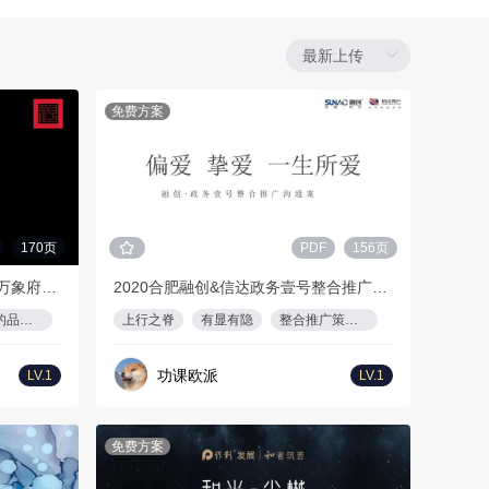
免费方案
170页
PDF
156页
2020华润品牌暨哈尔滨华润万象府整合推广方案
2020合肥融创&信达政务壹号整合推广策略案
更有力的品牌增值
上行之脊
有显有隐
整合推广策略案
功课欧派
LV.1
LV.1
免费方案