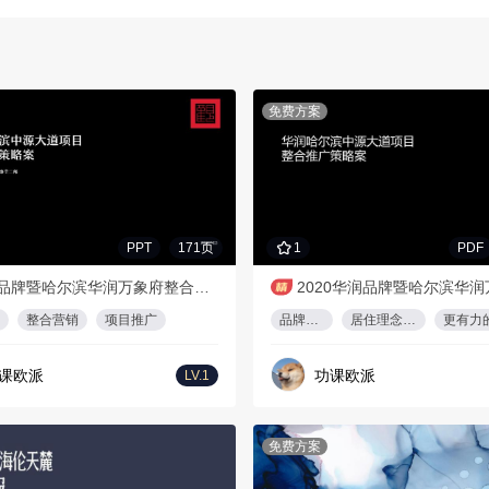
免费方案
PPT
171页
1
PDF
华润品牌暨哈尔滨华润万象府整合推广案（中标）
整合营销
项目推广
品牌升级
居住理念迭代
课欧派
功课欧派
LV.1
免费方案