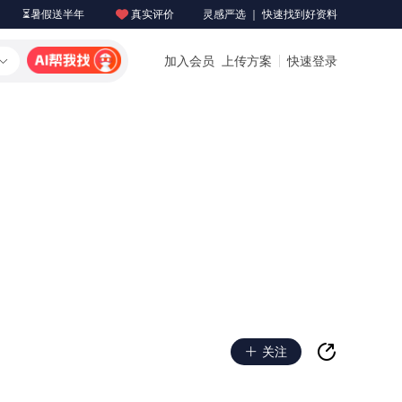
⏳暑假送半年
真实评价
灵感严选 ｜ 快速找到好资料
加入会员
上传方案
快速登录
关注