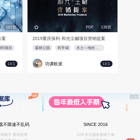
107页
PDF
138页
方案
2019重庆保利·和光尘樾项目营销提案
et到项目
森林公园
科学城
水土—地价优势，
功课欧派
LV.1
LV.1
载不限速不乱码
SINCE 2016
得顺手 看得丝滑
10年专注服务超级个体