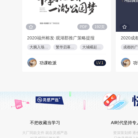
PDF
192页
2020福州榕发·观湖郡推广策略提报
2020
大腕入场，群雄割
繁华启幕，水涨船
大城崛起，人居热
成都的广
功课欧派
功
LV.1
不把收藏当学习
AI时代坚持专
大厂同款文件 就在灵感严选
资深策划师 逐