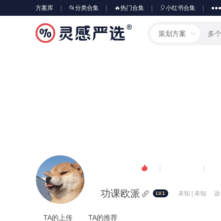
方案库
📂分类合集
🔥热门合集
🎈小红书合集
●●
策划方案
29000
0
0
人气
粉丝
功课欧派
未知 | 未知
这
LV.1
TA的上传
TA的推荐