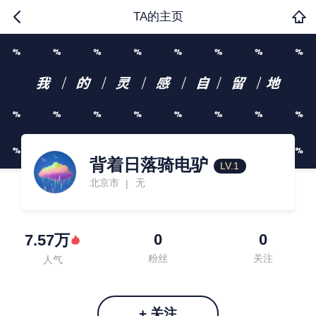
TA的主页
背着日落骑电驴
LV.1
北京市
无
|
0
0
7.57万
粉丝
关注
人气
+ 关注