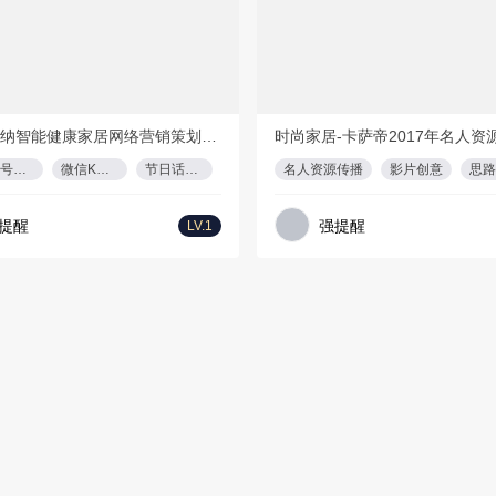
PPT
117页
PD
上海塞夫纳智能健康家居网络营销策划方案
微信公众号基础设置
微信KOL推广
节日话题炒作
名人资源传播
影片创意
思路
提醒
强提醒
LV.1