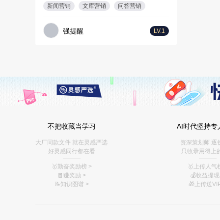
新闻营销
文库营销
问答营销
强提醒
LV.1
不把收藏当学习
AI时代坚持专
大厂同款文件 就在灵感严选
资深策划师 逐
好灵感同行都在看
只收录用得上
———
———
🥇勤奋奖励榜
>
🥇上传人气榜
🧧赚奖励
>
💰
收益提现 
📝知识图谱
>
🎁上传送VIP