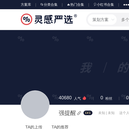
方案库
📂分类合集
🔥热门合集
🎈小红书合集
●●
策划方案
40680
0
0
人气
粉丝
强提醒
未知 | 未知
这个
LV.1
TA的上传
TA的推荐