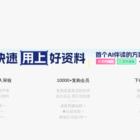
人审核
10000+复购会员
下
份严审
复购是最真实的好评
搜
的资料
信任见证 用行动投票
高
———
 >
💰推荐赚钱榜
>
>
🔔社群矩阵
>
 >
🎁
发红书送VIP
>