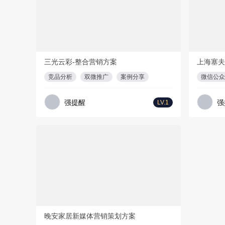
PDF
77页
三光云彩-整合营销方案
竞品分析
双微推广
案例分享
强提醒
强
LV.1
免费方案
1
PPT
108页
晚安家居新媒体营销策划方案