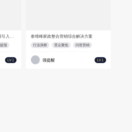
F
56页
1
PPT
36页
时尚家居-卡萨帝2017年名人资源引入及创意整合项目策划案
泰维峰家政整合营销综合解决方案
提报
行业洞察
受众聚焦
问答营销
强提醒
LV.1
LV.1