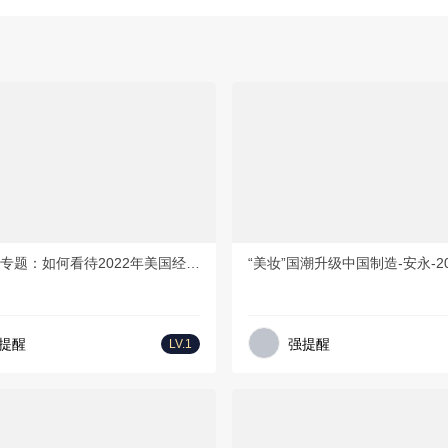
免费方案
券商
PDF
17页
PD
海外宏观专题：如何看待2022年美国经济？-天风证券-20220221
“美妆”国潮升级中国制造-安永-20
提醒
强提醒
LV.1
免费方案