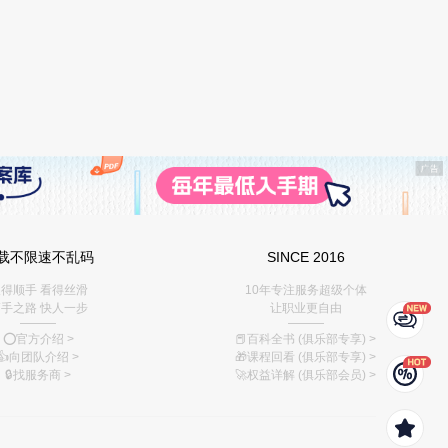
载不限速不乱码
SINCE 2016
得顺手 看得丝滑
10年专注服务超级个体
手之路 快人一步
让职业更自由
———
———
⭕️官方介绍
>
📕百科全书 (俱乐部专享)
>
👍向团队介绍
>
🎁课程回看 (俱乐部专享)
>
🔒找服务商
>
🚀权益详解 (俱乐部会员)
>