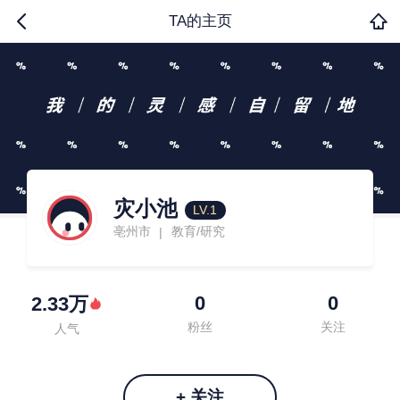
TA的主页
灾小池
LV.1
亳州市
教育/研究
|
0
0
2.33万
粉丝
关注
人气
+ 关注