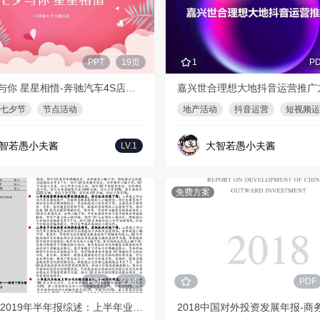
PPT
19页
1
P
七夕与你 星星相惜-奔驰汽车4S店七夕主题活动方案
嘉兴世合理想大地抖音运营推广
七夕节
节点活动
地产活动
抖音运营
短视频运
智若愚小夫酱
大智若愚小夫酱
LV.1
免费方案
PDF
22页
PDF
汽车行业2019年半年报综述：上半年业绩承压，后续有望改善-中银国际-20190903