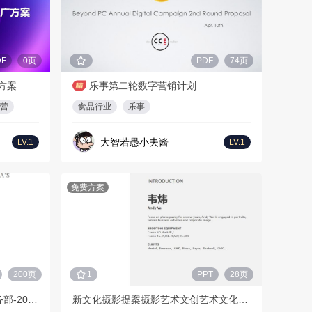
DF
0页
PDF
74页
方案
乐事第二轮数字营销计划
营
食品行业
乐事
大智若愚小夫酱
LV.1
LV.1
免费方案
200页
1
PPT
28页
2018中国对外投资发展年报-商务部-201901
新文化摄影提案摄影艺术文创艺术文化底蕴易容传播不限整合营销传播方案