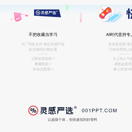
不把收藏当学习
AI时代坚持专
大厂同款文件 就在灵感严选
资深策划师 逐
好灵感同行都在看
只收录用得上
———
———
🥇勤奋奖励榜
>
🥇上传人气榜
🧧赚奖励
>
💰
收益提现 
📝知识图谱
>
🎁上传送VIP
让超级个体，先快速找到好资料