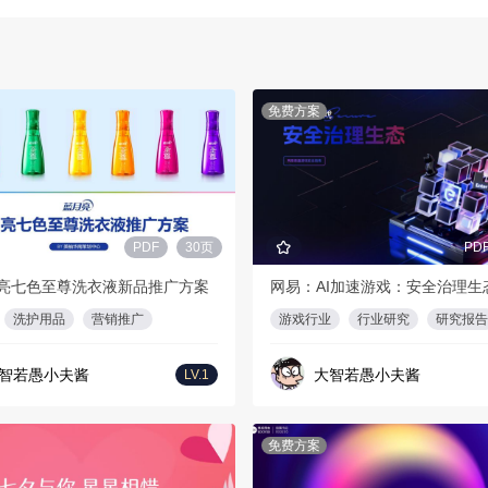
免费方案
PDF
30页
PD
亮七色至尊洗衣液新品推广方案
网易：AI加速游戏：安全治理生
洗护用品
营销推广
游戏行业
行业研究
研究报告
智若愚小夫酱
大智若愚小夫酱
LV.1
免费方案