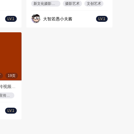
新文化摄影提案
摄影艺术
文创艺术
大智若愚小夫酱
LV.1
LV.1
T
19页
视频策划方案美食短视频传播宣传视频高端品质感携程美食林TVC/微电影活动策划方案
宣传视频
LV.1