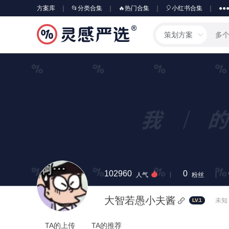
方案库
📂分类合集
🔥热门合集
🎈小红书合集
●●
策划方案
102960
0
人气
粉丝
大智若愚小夫酱
未知 
LV.1
TA的上传
TA的推荐