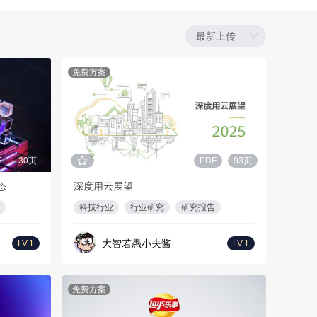
免费方案
F
30页
PDF
93页
态
深度用云展望
科技行业
行业研究
研究报告
大智若愚小夫酱
LV.1
LV.1
免费方案