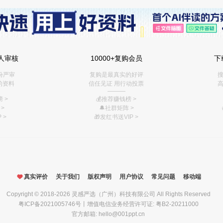
人审核
10000+复购会员
下
份严审
复购是最真实的好评
搜
的资料
信任见证 用行动投票
高
———
 >
💰推荐赚钱榜
>
>
🔔社群矩阵
>
 >
🎁
发红书送VIP
>
真实评价
关于我们
版权声明
用户协议
常见问题
移动端
Copyright © 2018-2026
灵感严选（广州）科技有限公司
All Rights Reserved
粤ICP备2021005746号
丨增值电信业务经营许可证: 粤B2-20211000
官方邮箱: hello@001ppt.cn