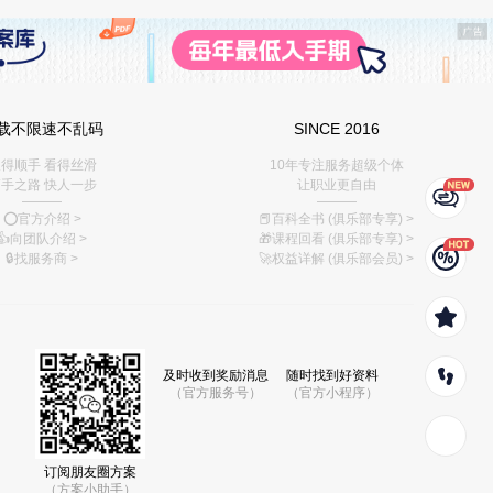
载不限速不乱码
SINCE 2016
得顺手 看得丝滑
10年专注服务超级个体
手之路 快人一步
让职业更自由
———
———
⭕️官方介绍
>
📕百科全书 (俱乐部专享)
>
👍向团队介绍
>
🎁课程回看 (俱乐部专享)
>
🔒找服务商
>
🚀权益详解 (俱乐部会员)
>
及时收到奖励消息
随时找到好资料
（官方服务号）
（官方小程序）
订阅朋友圈方案
（方案小助手）