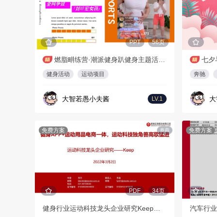
PPT
56页
燃脂畊练营·潮派健身趴健身主题活动策划方案
健身活动
运动项目
奔驰
大智若愚小夫酱
大
LV.1
免费方案
免费方案
券商
PDF
34页
健身行业运动科技龙头企业研究Keep：健身APP+运动用品电商一体，运动科技独角兽高歌猛进-浙商证券-20220302