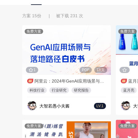
方案 15份 | 被下载 231 次
免费方案
免费方案
1
PDF
18页
阿里云：2024年GenAI应用场景与落地路径白皮书
蓝月
科技行业
行业研究
研究报告
蓝月亮
大智若愚小夫酱
大
LV.1
免费方案
免费方案