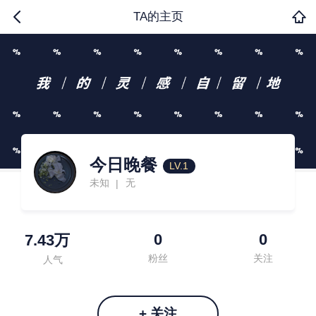
TA的主页
今日晚餐
LV.1
未知
无
|
0
0
7.43万
粉丝
关注
人气
+ 关注