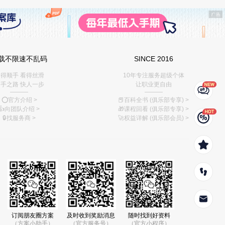
载不限速不乱码
SINCE 2016
得顺手 看得丝滑
10年专注服务超级个体
手之路 快人一步
让职业更自由
———
———
⭕️官方介绍
>
📕百科全书 (俱乐部专享)
>
👍向团队介绍
>
🎁课程回看 (俱乐部专享)
>
🔒找服务商
>
🚀权益详解 (俱乐部会员)
>
订阅朋友圈方案
及时收到奖励消息
随时找到好资料
（方案小助手）
（官方服务号）
（官方小程序）