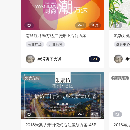
PPT
36页
南昌红谷滩万达广场开业活动方案
氧动力健
商业广场
开业活动
健身中心
生活离了大谱
生
LV.1
免费方案
免费方案
PPT
43页
2018朱紫坊开街仪式活动策划方案-43P
2018