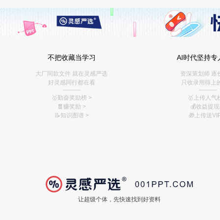
不把收藏当学习
AI时代坚持专
大厂同款文件 就在灵感严选
资深策划师 逐
好灵感同行都在看
只收录用得上
———
———
🥇勤奋奖励榜
>
🥇上传人气榜
🧧赚奖励
>
💰
收益提现 
📝知识图谱
>
🎁上传送VIP
让超级个体，先快速找到好资料