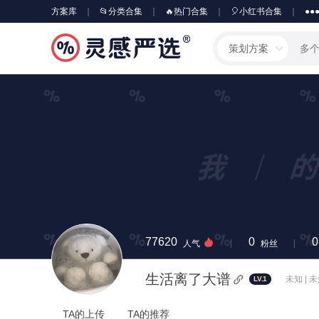
方案库
📂分类合集
🔥热门合集
🎈小红书合集
●●
策划方案
77620
0
0
人气
粉丝
生活离了大谱
未知 | 
LV.1
TA的上传
TA的推荐