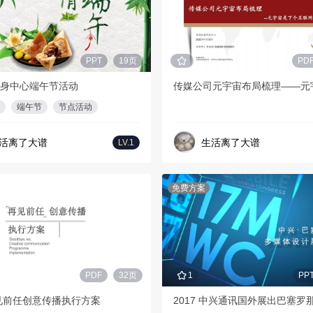
PPT
19页
PD
身中心端午节活动
端午节
节点活动
活离了大谱
生活离了大谱
LV.1
免费方案
PDF
32页
1
PP
再见前任创意传播执行方案