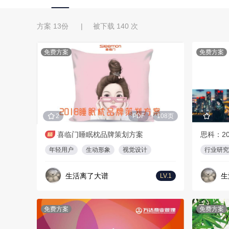
方案 13份 | 被下载 140 次
免费方案
免费方案
2
PDF
108页
喜临门睡眠枕品牌策划方案
思科：2
年轻用户
生动形象
视觉设计
行业研究
生活离了大谱
生
LV.1
免费方案
免费方案