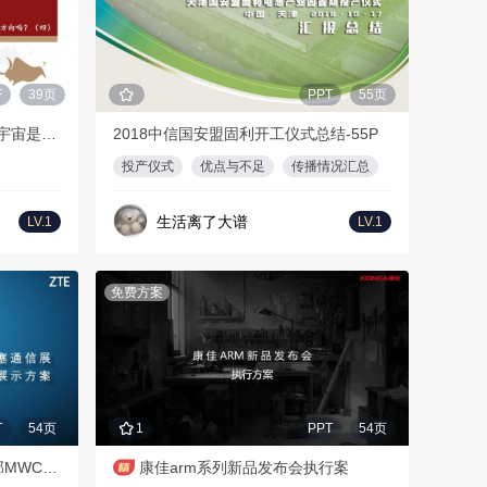
F
39页
PPT
55页
传媒公司元宇宙布局梳理——元宇宙是下个互联网方向吗？（四）-西部证券-20220110
2018中信国安盟固利开工仪式总结-55P
投产仪式
优点与不足
传播情况汇总
生活离了大谱
LV.1
LV.1
免费方案
T
54页
1
PPT
54页
2017 中兴通讯国外展出巴塞罗那MWC展多媒体项目 策划方案
康佳arm系列新品发布会执行案