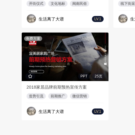
开街仪式
文化地标
闽南民俗
线下街采
生活离了大谱
生
LV.1
免费方案
PPT
25页
2018家居品牌前期预热宣传方案
造势引流
前期推广
微信营销
生活离了大谱
LV.1