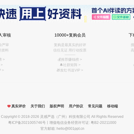
人审核
10000+复购会员
下
份严审
复购是最真实的好评
搜
的资料
信任见证 用行动投票
高
———
 >
💰推荐赚钱榜
>
>
🔔社群矩阵
>
 >
🎁
发红书送VIP
>
真实评价
关于我们
版权声明
用户协议
常见问题
移动端
Copyright © 2018-2026
灵感严选（广州）科技有限公司
All Rights Reserved
粤ICP备2021005746号
丨增值电信业务经营许可证: 粤B2-20211000
官方邮箱: hello@001ppt.cn