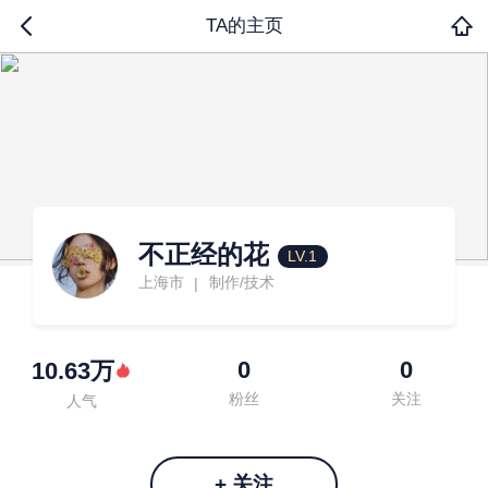
TA的主页
不正经的花
LV.1
上海市
制作/技术
|
0
0
10.63万
粉丝
关注
人气
+ 关注