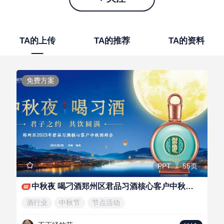
TA的上传
TA的推荐
TA的资料
免费方案
55页
PPT
中秋夜 喝刁酒郑州区君品习酒核心客户中秋团拜活动方案
酒行业
中秋节
节点活动