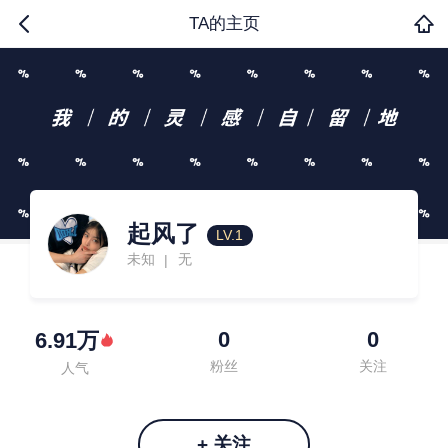
TA的主页
起风了
LV.1
未知
无
|
0
0
6.91万
粉丝
关注
人气
+ 关注