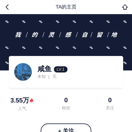
TA的主页
咸鱼
LV.1
未知
无
|
0
0
3.55万
粉丝
关注
人气
+ 关注