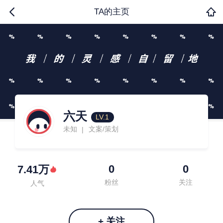
TA的主页
六天
LV.1
未知
文案/策划
|
0
0
7.41万
粉丝
关注
人气
+ 关注