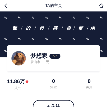
TA的主页
梦想家
LV.1
唐山市
无
|
0
0
11.86万
粉丝
关注
人气
+ 关注