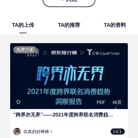
TA的上传
TA的推荐
TA的资料
免费方案
46页
PDF
“跨界亦无界”——2021年度跨界联名消费趋势洞察报告-东跨院x京东x亿欧-202111
你真的好棒棒！
LV.1