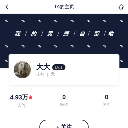
TA的主页
大大
LV.1
未知
无
|
0
0
4.93万
粉丝
关注
人气
+ 关注