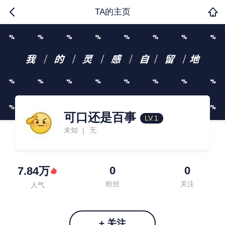
TA的主页
可口还是百事
LV.1
未知
无
|
0
0
7.84万
粉丝
关注
人气
+ 关注