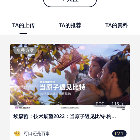
TA的上传
TA的推荐
TA的资料
免费方案
115页
PDF
埃森哲：技术展望2023：当原子遇见比特-构建数实融合的新基础
可口还是百事
LV.1