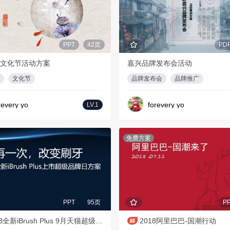
PPT
42页
PD
文化节活动方案
嘉兴品牌发布会活动
文化节
品牌发布会
品牌推广
revery yo
forevery yo
LV.1
免费方案
PPT
95页
P
欧乐B全新iBrush Plus 9月天猫超级品牌竞标方案
2018阿里巴巴-国潮行动