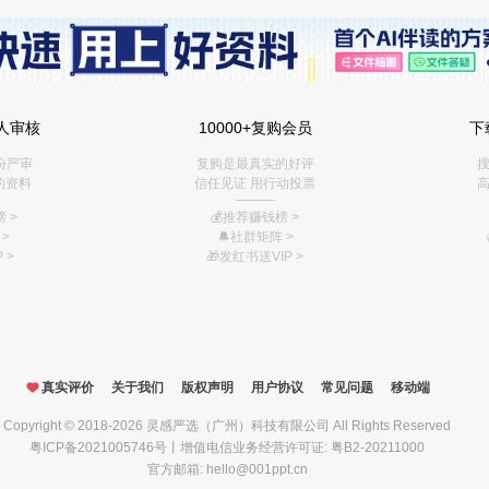
人审核
10000+复购会员
下
份严审
复购是最真实的好评
搜
的资料
信任见证 用行动投票
高
———
 >
💰推荐赚钱榜
>
>
🔔社群矩阵
>
 >
🎁
发红书送VIP
>
真实评价
关于我们
版权声明
用户协议
常见问题
移动端
Copyright © 2018-2026
灵感严选（广州）科技有限公司
All Rights Reserved
粤ICP备2021005746号
丨增值电信业务经营许可证: 粤B2-20211000
官方邮箱: hello@001ppt.cn