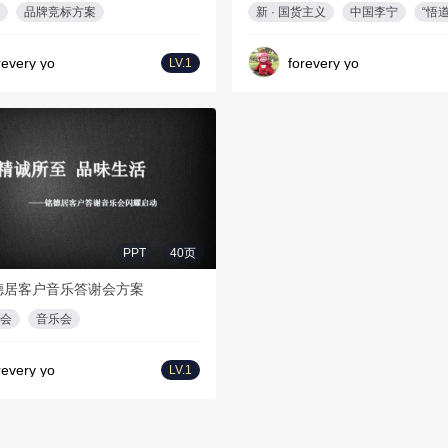
品牌竞标方案
新 · 国货主义
中国李宁
“悟道
revery yo
forevery yo
LV.1
PPT
40页
铭德居客户音乐答谢会方案
会
音乐会
revery yo
LV.1