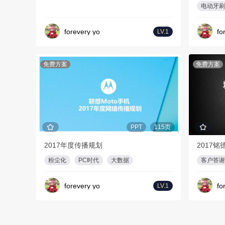
电动牙刷
forevery yo
fo
LV.1
免费方案
免费方案
PPT
115页
2017年度传播规划
2017
粉尘化
PC时代
大数据
客户答谢
forevery yo
fo
LV.1