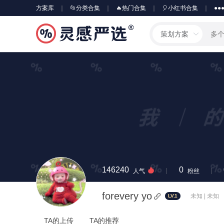
方案库
📂分类合集
🔥热门合集
🎈小红书合集
●●
策划方案
146240
0
人气
粉丝
forevery yo
未知 | 未知
LV.1
TA的上传
TA的推荐