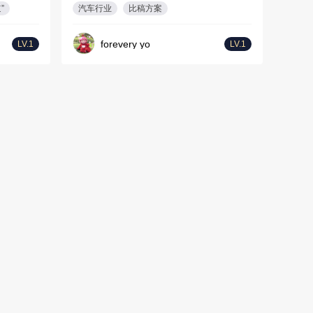
”
汽车行业
比稿方案
forevery yo
LV.1
LV.1