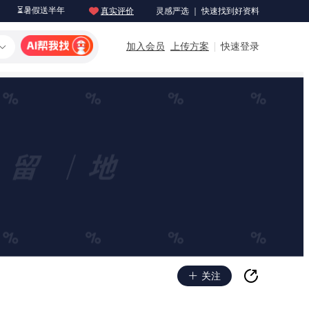
⏳暑假送半年
真实评价
灵感严选 ｜ 快速找到好资料
加入会员
上传方案
快速登录
关注