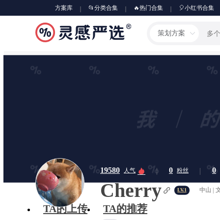
方案库
📂分类合集
🔥热门合集
🎈小红书合集
策划方案
19580
0
0
人气
粉丝
Cherry
中山 | 
LV.1
TA的上传
TA的推荐