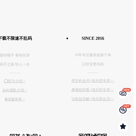
下载不限速不乱码
SINCE 2016
10年专注服务超级个体
搜得顺手 看得丝滑
让职业更自由
高手之路 快人一步
———
———
📕百科全书 (俱乐部专享)
>
⭕️官方介绍
>
🎁课程回看 (俱乐部专享)
>
👍向团队介绍
>
🚀权益详解 (俱乐部会员)
>
🔒找服务商
>