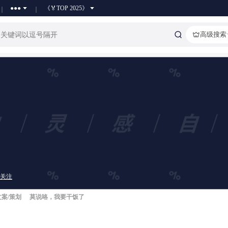
●●●
《🏅TOP 2025》
高级搜索
关注
文案/策划
莫说咯，我要干饭了