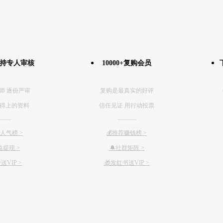
坚持专人审核
10000+复购会员
师 逐份严审
复购是最真实的好评
得上的资料
信任见证 用行动投票
——
———
传人气榜 >
💰推荐赚钱榜
>
益提现 >
🔔社群矩阵
>
送VIP >
🎁
发红书送VIP
>