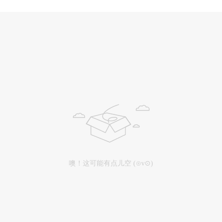
噢！这可能有点儿空 (⊙v⊙)