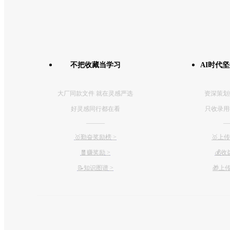
不把收藏当学习
AI时代
大厂同款文件 就在灵感严选
资深策划
好灵感同行都在看
只收录用
———
—
🥇勤奋奖励榜
>
🥇上
🧧赚奖励
>
💰
收
📝知识图谱
>
🎁上传