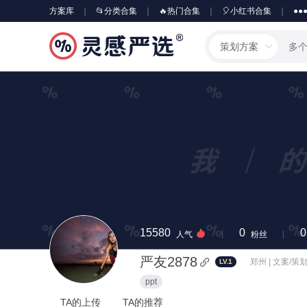
方案库
📂分类合集
🔥热门合集
🎈小红书合集
●●
策划方案
15580
0
0
人气
粉丝
严友2878
郑州 | 文案/策
LV.1
ppt
TA的上传
TA的推荐