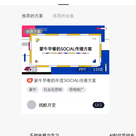
推荐的方案
推荐的合集
免费方案
3
PPT
110页
蒙牛早餐奶年度SOCIAL传播方案
蒙牛
社会化营销
营销推广
残酷月堂
LV.1
不把收藏当学习
AI时代坚持专