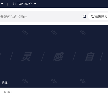
●
《🏅TOP 2025》
高级搜索
关注
划
biubiu