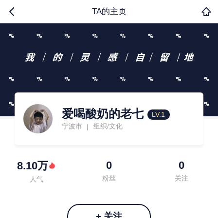
TA的主页
爱喝酸奶的老七
LV.1
宁波市
组织/文化
|
0
0
8.10万
粉丝
关注
人气
+ 关注