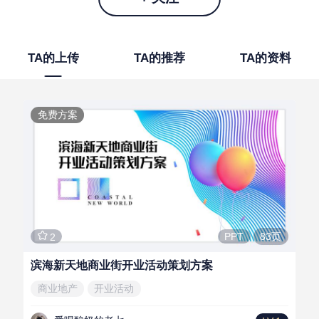
TA的上传
TA的推荐
TA的资料
免费方案
83页
PPT
2
滨海新天地商业街开业活动策划方案
商业地产
开业活动